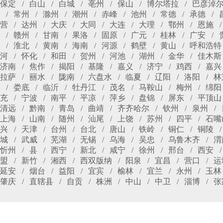
保定
白山
白城
亳州
保山
博尔塔拉
巴彦淖
常州
滁州
潮州
赤峰
池州
常德
承德
营
达州
大庆
大同
大连
大理
鄂州
恩施
赣州
甘南
果洛
固原
广元
桂林
广安
淮北
黄南
海南
河源
鹤壁
黄山
呼和浩特
河
怀化
和田
贺州
河池
湖州
金华
佳木斯
济南
焦作
揭阳
基隆
嘉义
济宁
鸡西
嘉兴
拉萨
丽水
陇南
六盘水
临夏
辽阳
洛阳
林
娄底
临沂
牡丹江
茂名
马鞍山
梅州
绵阳
充
宁波
南平
平凉
萍乡
盘锦
屏东
平顶山
清远
黔南
青岛
曲靖
齐齐哈尔
钦州
泉州
上海
山南
随州
汕尾
上饶
苏州
四平
石嘴
兴
天津
台州
台北
唐山
铁岭
铜仁
铜陵
城
武威
芜湖
无锡
乌海
吴忠
乌鲁木齐
渭
忻州
县
西宁
新北
咸宁
徐州
邢台
西安
盟
新竹
湘西
西双版纳
阳泉
宜昌
营口
运
延安
烟台
益阳
宜宾
榆林
宜兰
永州
玉林
肇庆
直辖县
自贡
株洲
中山
中卫
淄博
张